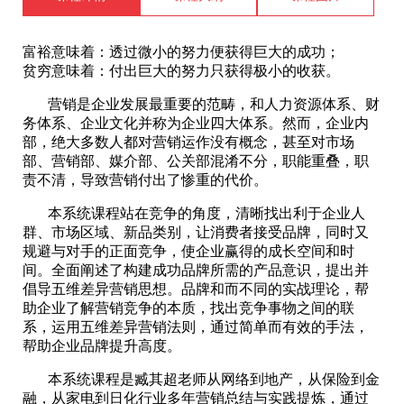
富裕意味着：透过微小的努力便获得巨大的成功；
贫穷意味着：付出巨大的努力只获得极小的收获。
营销是企业发展最重要的范畴，和人力资源体系、财
务体系、企业文化并称为企业四大体系。然而，企业内
部，绝大多数人都对营销运作没有概念，甚至对市场
部、营销部、媒介部、公关部混淆不分，职能重叠，职
责不清，导致营销付出了惨重的代价。
本系统课程站在竞争的角度，清晰找出利于企业人
群、市场区域、新品类别，让消费者接受品牌，同时又
规避与对手的正面竞争，使企业赢得的成长空间和时
间。全面阐述了构建成功品牌所需的产品意识，提出并
倡导五维差异营销思想。品牌和而不同的实战理论，帮
助企业了解营销竞争的本质，找出竞争事物之间的联
系，运用五维差异营销法则，通过简单而有效的手法，
帮助企业品牌提升高度。
本系统课程是臧其超老师从网络到地产，从保险到金
融，从家电到日化行业多年营销总结与实践提炼，通过