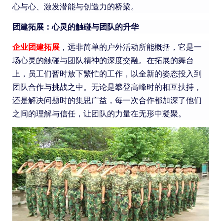
心与心、激发潜能与创造力的桥梁。
团建拓展：心灵的触碰与团队的升华
企业团建拓展
，远非简单的户外活动所能概括，它是一
场心灵的触碰与团队精神的深度交融。在拓展的舞台
上，员工们暂时放下繁忙的工作，以全新的姿态投入到
团队合作与挑战之中。无论是攀登高峰时的相互扶持，
还是解决问题时的集思广益，每一次合作都加深了他们
之间的理解与信任，让团队的力量在无形中凝聚。