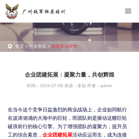
首页 >
行业资讯 >
新闻资讯详情
企业团建拓展：凝聚力量，共创辉煌
时间：2024-07-08 来源：未知 作者：admin
在当今这个竞争日益激烈的商业战场上，企业如同航行
在波涛汹涌的大海中的巨轮，而团队则是驱动这艘巨轮
破浪前行的核心引擎。为了增强团队的凝聚力，提升员
工的综合素质，
企业团建拓展
活动应运而生，成为连接