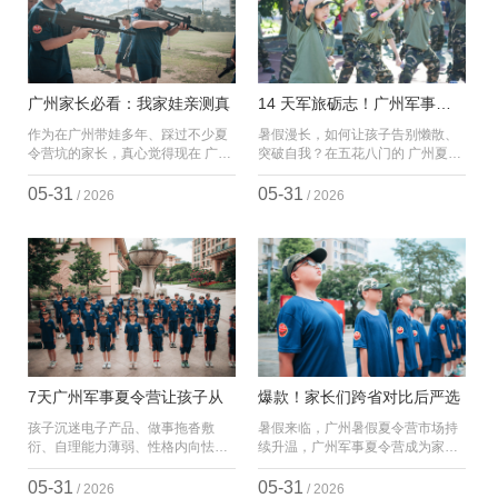
广州家长必看：我家娃亲测真
14 天军旅砺志！广州军事夏令
作为在广州带娃多年、踩过不少夏
暑假漫长，如何让孩子告别懒散、
令营坑的家长，真心觉得现在 广州
突破自我？在五花八门的 广州夏令
暑假夏令营 市场太卷了！尤其是14
营 中，穗鹰 14 天军事蜕变营凭借
天军事营， 广州穗鹰夏令营 直接卖
系统化训练、多元化项目，成为 广
05-31
05-31
/ 2026
/ 2026
爆，身边居然有朋友对比完 长沙夏
州夏令营机构 中的口碑之选，更是
令营 ，专
广州军事夏
7天广州军事夏令营让孩子从
爆款！家长们跨省对比后严选
孩子沉迷电子产品、做事拖沓敷
暑假来临，广州暑假夏令营市场持
衍、自理能力薄弱、性格内向怯懦
续升温，广州军事夏令营成为家长
等问题，让不少家长头疼不已。与
热门选择。记者实地探访口碑爆棚
其让孩子虚度假期，不如选择一场
的广州穗鹰夏令营，揭秘这家广州
05-31
05-31
/ 2026
/ 2026