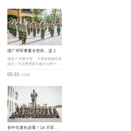
沉浸式军旅体验，让孩子在实践中
夏令营机构为何能让家长跨省对比
突破自我。在众
长沙夏令营后
报广州军事夏令营前，这 1
挑选 广州夏令营 ，只看价格最容易
踩坑！本文整理家长最关心的十大
核心问题，结合正规 广州夏令营机
构 标准，把资质认证、安全保障、
05-31
/ 2026
训练强度、食宿条件、作业辅导、
电子产品管
初中生家长必看！14 天军事夏